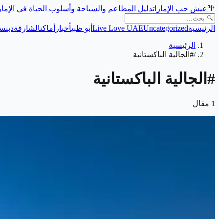
🌴
عيش حب الإمارات
دليل المطاعم والسياحة وأسلوب الحياة في الإما
الرئيسية
Uncategorized
Live Love UAE
أبو ظبي
أخبار
أماكن
الشارقة
دبي
سي
الرئيسية
/
#الجالية الباكستانية
#
الجالية الباكستانية
1
مقال