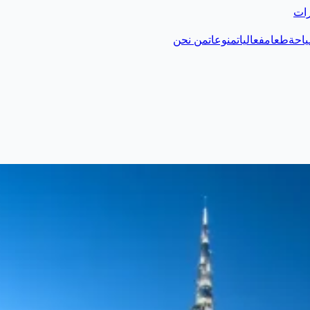
رات
احة
طعام
فعاليات
منوعات
من نحن