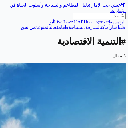
🌴
عيش حب الإمارات
دليل المطاعم والسياحة وأسلوب الحياة في
الإمارات
الرئيسية
Uncategorized
Live Love UAE
أبو
ظبي
أخبار
أماكن
الشارقة
دبي
سياحة
طعام
فعاليات
منوعات
من نحن
#
التنمية الاقتصادية
3
مقال