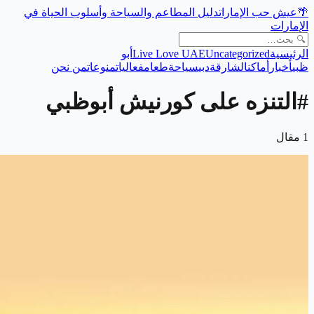
🌴
عيش حب الإمارات
دليل المطاعم والسياحة وأسلوب الحياة في
الإمارات
الرئيسية
Uncategorized
Live Love UAE
أبو
ظبي
أخبار
أماكن
الشارقة
دبي
سياحة
طعام
فعاليات
منوعات
من نحن
#
التنزه على كورنيش أبوظبي
1
مقال