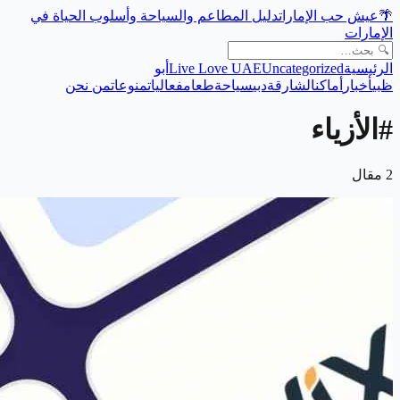
🌴
عيش حب الإمارات
دليل المطاعم والسياحة وأسلوب الحياة في
الإمارات
الرئيسية
Uncategorized
Live Love UAE
أبو
ظبي
أخبار
أماكن
الشارقة
دبي
سياحة
طعام
فعاليات
منوعات
من نحن
#
الأزياء
2
مقال