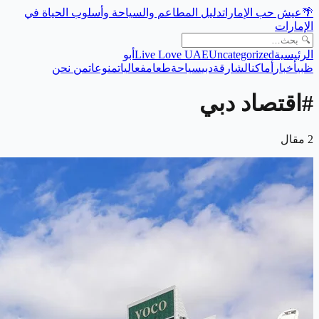
🌴
عيش حب الإمارات
دليل المطاعم والسياحة وأسلوب الحياة في
الإمارات
الرئيسية
Uncategorized
Live Love UAE
أبو
ظبي
أخبار
أماكن
الشارقة
دبي
سياحة
طعام
فعاليات
منوعات
من نحن
#
اقتصاد دبي
2
مقال