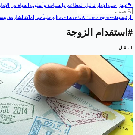
🌴
عيش حب الإمارات
دليل المطاعم والسياحة وأسلوب الحياة في الإما
الرئيسية
Uncategorized
Live Love UAE
أبو ظبي
أخبار
أماكن
الشارقة
دبي
سي
#
استقدام الزوجة
1
مقال