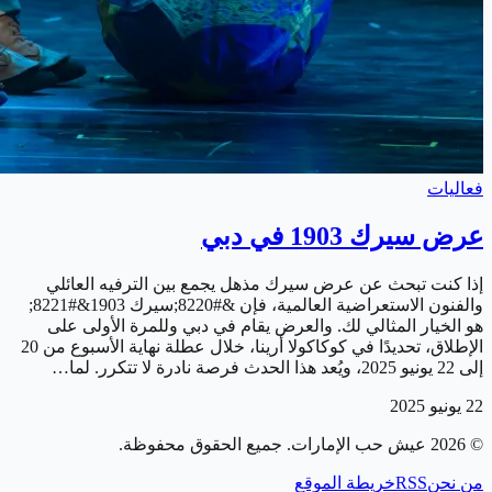
فعاليات
عرض سيرك 1903 في دبي
إذا كنت تبحث عن عرض سيرك مذهل يجمع بين الترفيه العائلي
والفنون الاستعراضية العالمية، فإن &#8220;سيرك 1903&#8221;
هو الخيار المثالي لك. والعرض يقام في دبي وللمرة الأولى على
الإطلاق، تحديدًا في كوكاكولا أرينا، خلال عطلة نهاية الأسبوع من 20
إلى 22 يونيو 2025، ويُعد هذا الحدث فرصة نادرة لا تتكرر. لما…
22 يونيو 2025
©
2026
عيش حب الإمارات
. جميع الحقوق محفوظة.
من نحن
RSS
خريطة الموقع