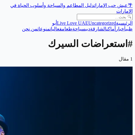
🌴
عيش حب الإمارات
دليل المطاعم والسياحة وأسلوب الحياة في
الإمارات
الرئيسية
Uncategorized
Live Love UAE
أبو
ظبي
أخبار
أماكن
الشارقة
دبي
سياحة
طعام
فعاليات
منوعات
من نحن
#
استعراضات السيرك
1
مقال