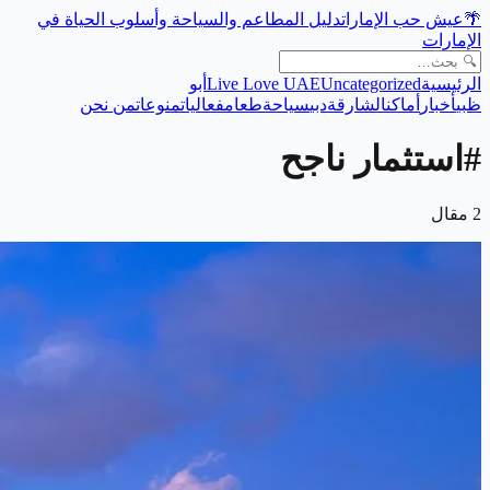
🌴
عيش حب الإمارات
دليل المطاعم والسياحة وأسلوب الحياة في
الإمارات
الرئيسية
Uncategorized
Live Love UAE
أبو
ظبي
أخبار
أماكن
الشارقة
دبي
سياحة
طعام
فعاليات
منوعات
من نحن
#
استثمار ناجح
2
مقال