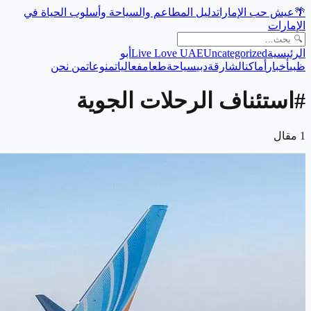
🌴
عيش حب الإمارات
دليل المطاعم والسياحة وأسلوب الحياة في
الإمارات
الرئيسية
Uncategorized
Live Love UAE
أبو
ظبي
أخبار
أماكن
الشارقة
دبي
سياحة
طعام
فعاليات
منوعات
من نحن
#
استئناف الرحلات الجوية
1
مقال