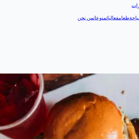
رات
احة
طعام
فعاليات
منوعات
من نحن