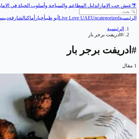
🌴
عيش حب الإمارات
دليل المطاعم والسياحة وأسلوب الحياة في الإما
الرئيسية
Uncategorized
Live Love UAE
أبو ظبي
أخبار
أماكن
الشارقة
دبي
سي
الرئيسية
/
#ادريفت برجر بار
#
ادريفت برجر بار
1
مقال