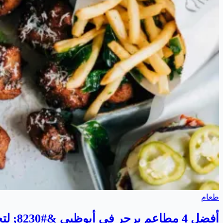
طعام
أفضل 4 مطاعم برجر في أبوظبي &#8230; لتجربة اشهى انواع البرجر