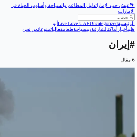
🌴
عيش حب الإمارات
دليل المطاعم والسياحة وأسلوب الحياة في
الإمارات
الرئيسية
Uncategorized
Live Love UAE
أبو
ظبي
أخبار
أماكن
الشارقة
دبي
سياحة
طعام
فعاليات
منوعات
من نحن
#
إيران
6
مقال