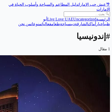
🌴
عيش حب الإمارات
دليل المطاعم والسياحة وأسلوب الحياة في
الإمارات
الرئيسية
Uncategorized
Live Love UAE
أبو
ظبي
أخبار
أماكن
الشارقة
دبي
سياحة
طعام
فعاليات
منوعات
من نحن
#
إندونيسيا
1
مقال