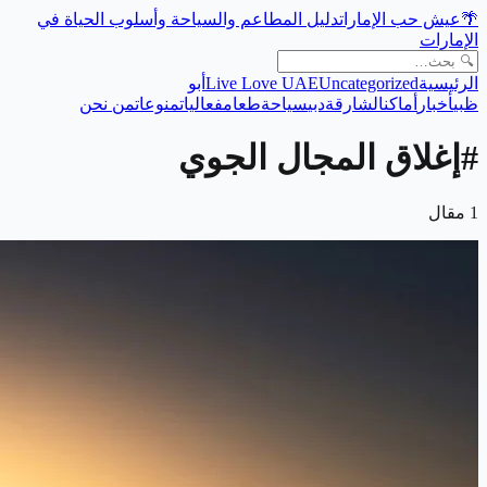
🌴
عيش حب الإمارات
دليل المطاعم والسياحة وأسلوب الحياة في
الإمارات
الرئيسية
Uncategorized
Live Love UAE
أبو
ظبي
أخبار
أماكن
الشارقة
دبي
سياحة
طعام
فعاليات
منوعات
من نحن
#
إغلاق المجال الجوي
1
مقال