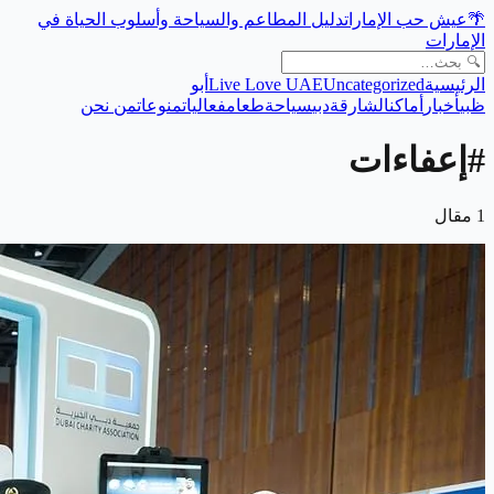
🌴
عيش حب الإمارات
دليل المطاعم والسياحة وأسلوب الحياة في
الإمارات
الرئيسية
Uncategorized
Live Love UAE
أبو
ظبي
أخبار
أماكن
الشارقة
دبي
سياحة
طعام
فعاليات
منوعات
من نحن
#
إعفاءات
1
مقال