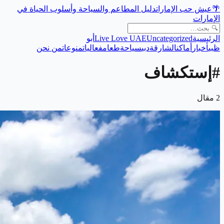
🌴
عيش حب الإمارات
دليل المطاعم والسياحة وأسلوب الحياة في
الإمارات
الرئيسية
Uncategorized
Live Love UAE
أبو
ظبي
أخبار
أماكن
الشارقة
دبي
سياحة
طعام
فعاليات
منوعات
من نحن
#
إستكشاف
2
مقال