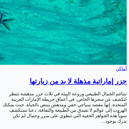
أماكن
جزر إماراتية مذهلة لا بد من زيارتها
تتناغم الجمال الطبيعي وروعة البيئة في ثلاث جزر مدهشة تنتظر
لتكشف عن سحرها الخاص، في أعماق خريطة الإمارات العربية
المتحدة، إنها مقصد سياحي خفي ومدهش ينبض بالحياة، حيث يمكنك
الهروب إلى عوالم لا تصدق من الطبيعة والثقافة، دعنا نستكشف
سوياً هذه الجواهر الخفية التي تنطوي على سرر وجمال لم تكن
تدرك بوجود…