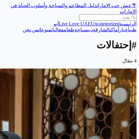
🌴
عيش حب الإمارات
دليل المطاعم والسياحة وأسلوب الحياة في
الإمارات
الرئيسية
Uncategorized
Live Love UAE
أبو
ظبي
أخبار
أماكن
الشارقة
دبي
سياحة
طعام
فعاليات
منوعات
من نحن
#
إحتفالات
4
مقال