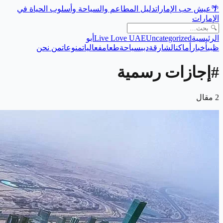
🌴
عيش حب الإمارات
دليل المطاعم والسياحة وأسلوب الحياة في
الإمارات
الرئيسية
Uncategorized
Live Love UAE
أبو
ظبي
أخبار
أماكن
الشارقة
دبي
سياحة
طعام
فعاليات
منوعات
من نحن
#
إجازات رسمية
2
مقال