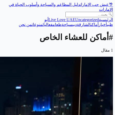
🌴
عيش حب الإمارات
دليل المطاعم والسياحة وأسلوب الحياة في
الإمارات
الرئيسية
Uncategorized
Live Love UAE
أبو
ظبي
أخبار
أماكن
الشارقة
دبي
سياحة
طعام
فعاليات
منوعات
من نحن
#
أماكن للعشاء الخاص
1
مقال