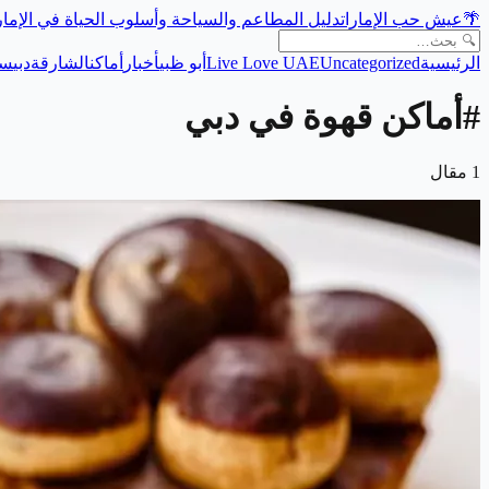
🌴
عيش حب الإمارات
دليل المطاعم والسياحة وأسلوب الحياة في الإما
الرئيسية
Uncategorized
Live Love UAE
أبو ظبي
أخبار
أماكن
الشارقة
دبي
سي
#
أماكن قهوة في دبي
1
مقال