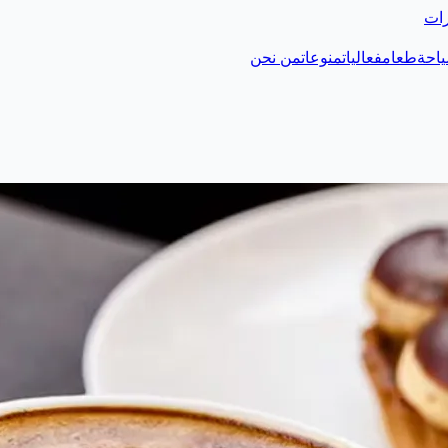
رات
احة
طعام
فعاليات
منوعات
من نحن