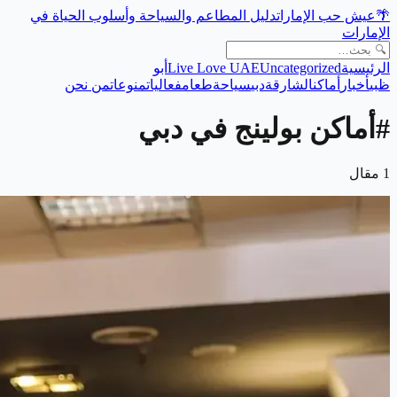
🌴
عيش حب الإمارات
دليل المطاعم والسياحة وأسلوب الحياة في
الإمارات
الرئيسية
Uncategorized
Live Love UAE
أبو
ظبي
أخبار
أماكن
الشارقة
دبي
سياحة
طعام
فعاليات
منوعات
من نحن
#
أماكن بولينج في دبي
1
مقال