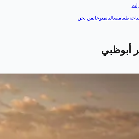
رات
احة
طعام
فعاليات
منوعات
من نحن