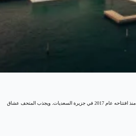
تعد السياحة في أبوظبي غنية بالوجهات الثقافية والفنية، ويأتي متحف اللوفر أبوظبي في مقدمة هذه المعالم كأحد أهم المتاحف في الإمارات منذ افتتاحه عام 2017 في جزيرة السعديات. ويجذب المتحف عشاق