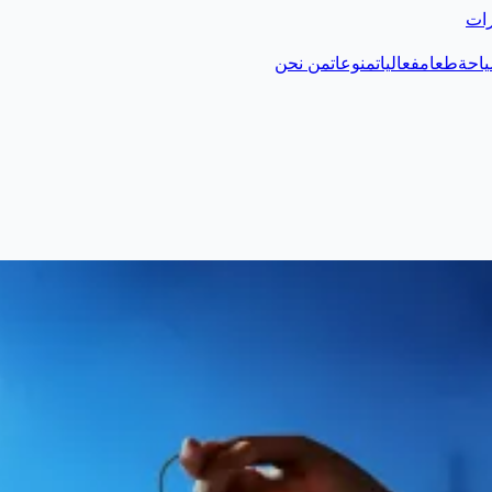
رات
احة
طعام
فعاليات
منوعات
من نحن