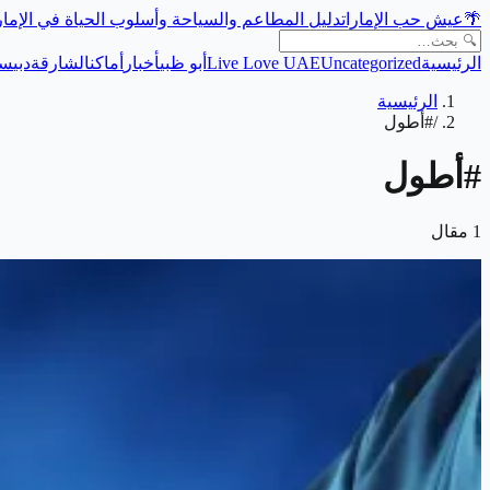
🌴
عيش حب الإمارات
دليل المطاعم والسياحة وأسلوب الحياة في الإما
الرئيسية
Uncategorized
Live Love UAE
أبو ظبي
أخبار
أماكن
الشارقة
دبي
سي
الرئيسية
/
#أطول
#
أطول
1
مقال