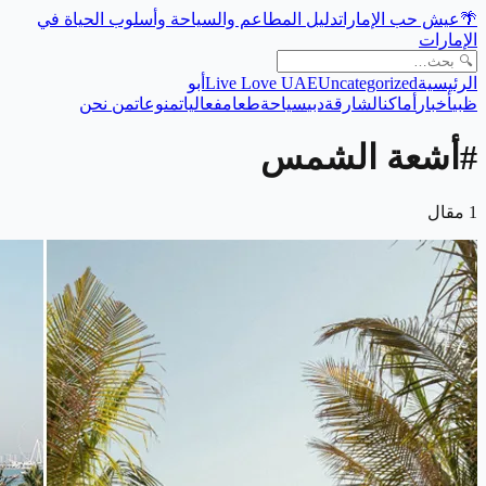
🌴
عيش حب الإمارات
دليل المطاعم والسياحة وأسلوب الحياة في
الإمارات
الرئيسية
Uncategorized
Live Love UAE
أبو
ظبي
أخبار
أماكن
الشارقة
دبي
سياحة
طعام
فعاليات
منوعات
من نحن
#
أشعة الشمس
1
مقال