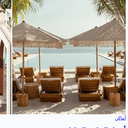
أماكن