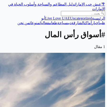
🌴
عيش حب الإمارات
دليل المطاعم والسياحة وأسلوب الحياة في
الإمارات
الرئيسية
Uncategorized
Live Love UAE
أبو
ظبي
أخبار
أماكن
الشارقة
دبي
سياحة
طعام
فعاليات
منوعات
من نحن
#
أسواق رأس المال
1
مقال