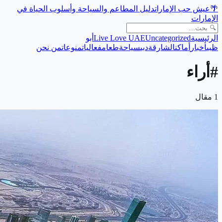
🌴
عيش حب الإمارات
دليل المطاعم والسياحة وأسلوب الحياة في
الإمارات
الرئيسية
Uncategorized
Live Love UAE
أبو
ظبي
أخبار
أماكن
الشارقة
دبي
سياحة
طعام
فعاليات
منوعات
من نحن
#
أراء
1
مقال