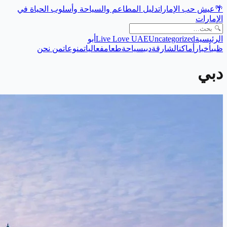
🌴
عيش حب الإمارات
دليل المطاعم والسياحة وأسلوب الحياة في
الإمارات
الرئيسية
Uncategorized
Live Love UAE
أبو
ظبي
أخبار
أماكن
الشارقة
دبي
سياحة
طعام
فعاليات
منوعات
من نحن
دبي