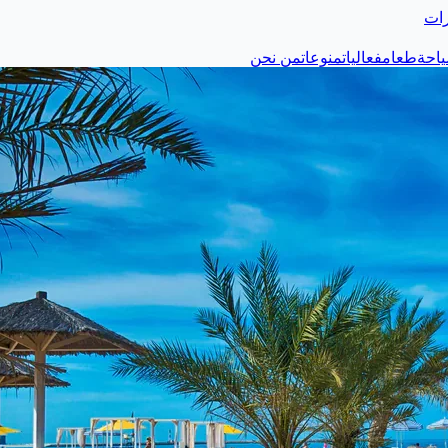
رات
احة
طعام
فعاليات
منوعات
من نحن