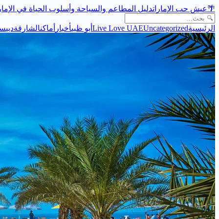
🌴
عيش حب الإمارات
دليل المطاعم والسياحة وأسلوب الحياة في الإما
الرئيسية
Uncategorized
Live Love UAE
أبو ظبي
أخبار
أماكن
الشارقة
دبي
سي