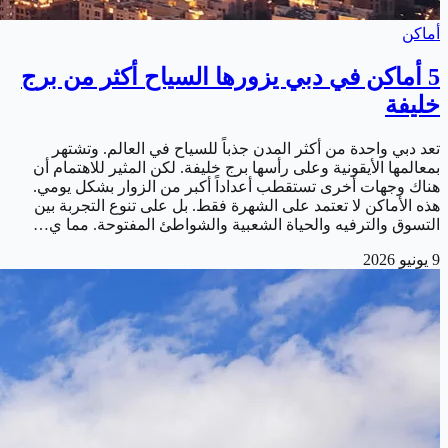
أماكن
5 أماكن في دبي يزورها السياح أكثر من برج
خليفة
تعد دبي واحدة من أكثر المدن جذباً للسياح في العالم. وتشتهر
بمعالمها الأيقونية وعلى رأسها برج خليفة. لكن المثير للاهتمام أن
هناك وجهات أخرى تستقطب أعداداً أكبر من الزوار بشكل يومي.
هذه الأماكن لا تعتمد على الشهرة فقط. بل على تنوع التجربة بين
التسوق والترفيه والحياة الشعبية والشواطئ المفتوحة. مما ي…
9 يونيو 2026