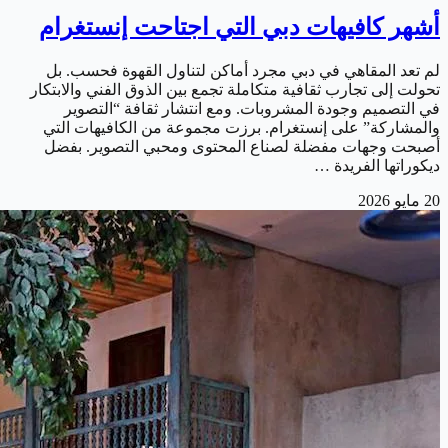
أشهر كافيهات دبي التي اجتاحت إنستغرام
لم تعد المقاهي في دبي مجرد أماكن لتناول القهوة فحسب. بل
تحولت إلى تجارب ثقافية متكاملة تجمع بين الذوق الفني والابتكار
في التصميم وجودة المشروبات. ومع انتشار ثقافة “التصوير
والمشاركة” على إنستغرام. برزت مجموعة من الكافيهات التي
أصبحت وجهات مفضلة لصناع المحتوى ومحبي التصوير. بفضل
ديكوراتها الفريدة …
20 مايو 2026