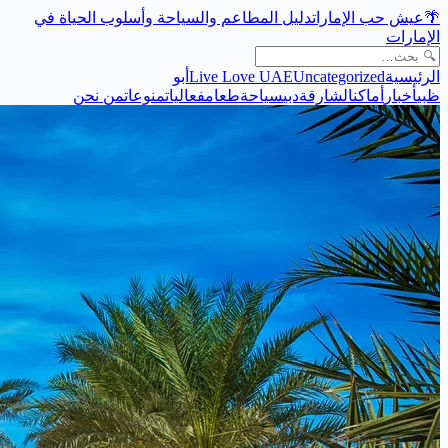
🌴
عيش حب الإمارات
دليل المطاعم والسياحة وأسلوب الحياة في
الإمارات
الرئيسية
Uncategorized
Live Love UAE
أبو
ظبي
أخبار
أماكن
الشارقة
دبي
سياحة
طعام
فعاليات
منوعات
من نحن