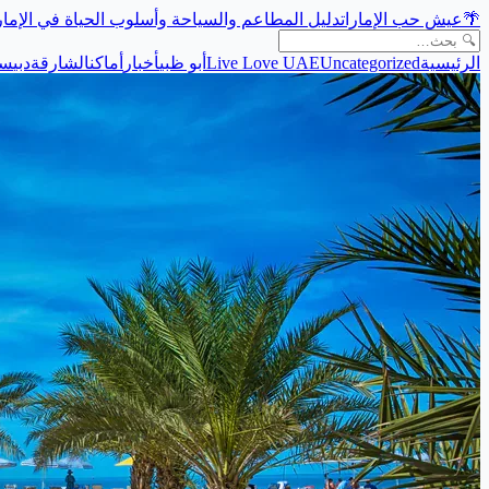
🌴
عيش حب الإمارات
دليل المطاعم والسياحة وأسلوب الحياة في الإما
الرئيسية
Uncategorized
Live Love UAE
أبو ظبي
أخبار
أماكن
الشارقة
دبي
سي