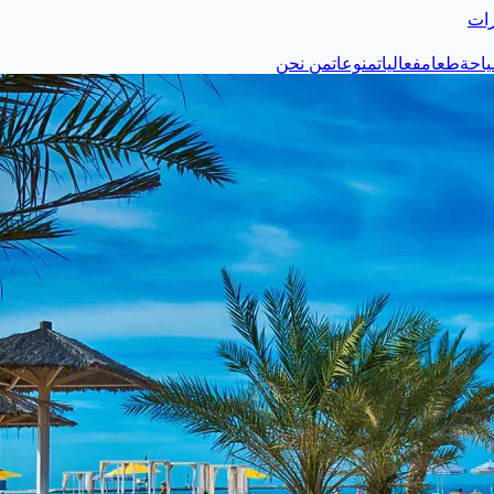
رات
احة
طعام
فعاليات
منوعات
من نحن