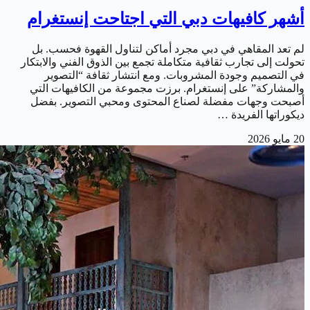
أشهر كافيهات دبي التي اجتاحت إنستغرام
لم تعد المقاهي في دبي مجرد أماكن لتناول القهوة فحسب. بل
تحولت إلى تجارب ثقافية متكاملة تجمع بين الذوق الفني والابتكار
في التصميم وجودة المشروبات. ومع انتشار ثقافة “التصوير
والمشاركة” على إنستغرام. برزت مجموعة من الكافيهات التي
أصبحت وجهات مفضلة لصناع المحتوى ومحبي التصوير. بفضل
ديكوراتها الفريدة …
20 مايو 2026