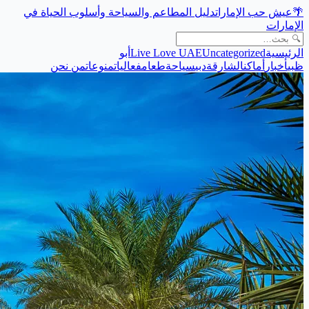
🌴
عيش حب الإمارات
دليل المطاعم والسياحة وأسلوب الحياة في
الإمارات
الرئيسية
Uncategorized
Live Love UAE
أبو
ظبي
أخبار
أماكن
الشارقة
دبي
سياحة
طعام
فعاليات
منوعات
من نحن