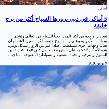
أماكن
5 أماكن في دبي يزورها السياح أكثر من برج
خليفة
تعد دبي واحدة من أكثر المدن جذباً للسياح في العالم. وتشتهر
بمعالمها الأيقونية وعلى رأسها برج خليفة. لكن المثير للاهتمام أن
هناك وجهات أخرى تستقطب أعداداً أكبر من الزوار بشكل يومي.
هذه الأماكن لا تعتمد على الشهرة فقط. بل على تنوع التجربة بين
التسوق والترفيه والحياة الشعبية والشواطئ المفتوحة. مما ي…
9 يونيو 2026