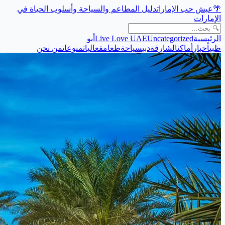
🌴
عيش حب الإمارات
دليل المطاعم والسياحة وأسلوب الحياة في
الإمارات
الرئيسية
Uncategorized
Live Love UAE
أبو
ظبي
أخبار
أماكن
الشارقة
دبي
سياحة
طعام
فعاليات
منوعات
من نحن