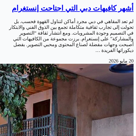
أشهر كافيهات دبي التي اجتاحت إنستغرام
لم تعد المقاهي في دبي مجرد أماكن لتناول القهوة فحسب. بل
تحولت إلى تجارب ثقافية متكاملة تجمع بين الذوق الفني والابتكار
في التصميم وجودة المشروبات. ومع انتشار ثقافة “التصوير
والمشاركة” على إنستغرام. برزت مجموعة من الكافيهات التي
أصبحت وجهات مفضلة لصناع المحتوى ومحبي التصوير. بفضل
ديكوراتها الفريدة …
20 مايو 2026