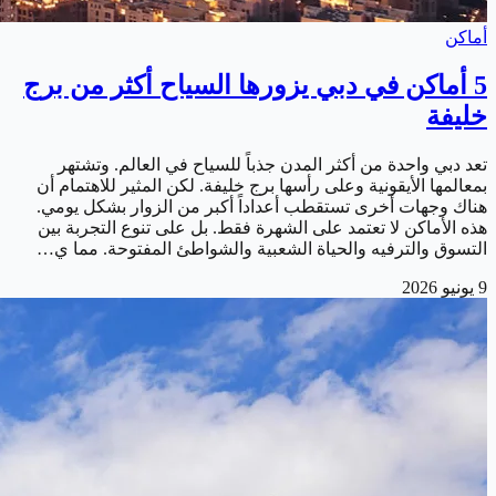
أماكن
5 أماكن في دبي يزورها السياح أكثر من برج
خليفة
تعد دبي واحدة من أكثر المدن جذباً للسياح في العالم. وتشتهر
بمعالمها الأيقونية وعلى رأسها برج خليفة. لكن المثير للاهتمام أن
هناك وجهات أخرى تستقطب أعداداً أكبر من الزوار بشكل يومي.
هذه الأماكن لا تعتمد على الشهرة فقط. بل على تنوع التجربة بين
التسوق والترفيه والحياة الشعبية والشواطئ المفتوحة. مما ي…
9 يونيو 2026