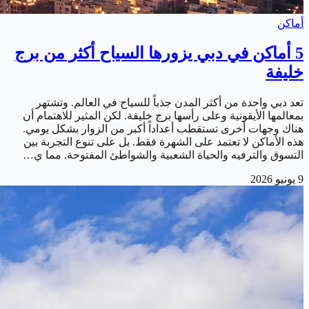
أماكن
5 أماكن في دبي يزورها السياح أكثر من برج
خليفة
تعد دبي واحدة من أكثر المدن جذباً للسياح في العالم. وتشتهر
بمعالمها الأيقونية وعلى رأسها برج خليفة. لكن المثير للاهتمام أن
هناك وجهات أخرى تستقطب أعداداً أكبر من الزوار بشكل يومي.
هذه الأماكن لا تعتمد على الشهرة فقط. بل على تنوع التجربة بين
التسوق والترفيه والحياة الشعبية والشواطئ المفتوحة. مما ي…
9 يونيو 2026