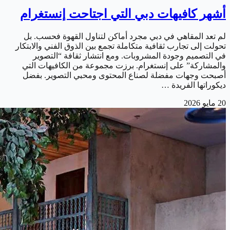
أشهر كافيهات دبي التي اجتاحت إنستغرام
لم تعد المقاهي في دبي مجرد أماكن لتناول القهوة فحسب. بل
تحولت إلى تجارب ثقافية متكاملة تجمع بين الذوق الفني والابتكار
في التصميم وجودة المشروبات. ومع انتشار ثقافة “التصوير
والمشاركة” على إنستغرام. برزت مجموعة من الكافيهات التي
أصبحت وجهات مفضلة لصناع المحتوى ومحبي التصوير. بفضل
ديكوراتها الفريدة …
20 مايو 2026