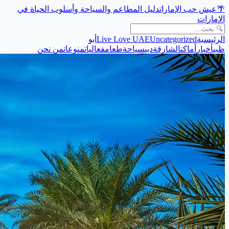
🌴
عيش حب الإمارات
دليل المطاعم والسياحة وأسلوب الحياة في
الإمارات
الرئيسية
Uncategorized
Live Love UAE
أبو
ظبي
أخبار
أماكن
الشارقة
دبي
سياحة
طعام
فعاليات
منوعات
من نحن