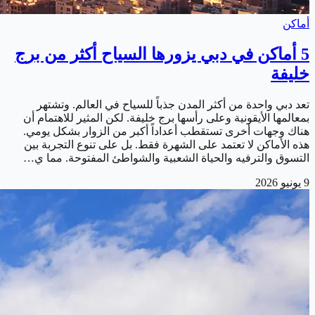
أماكن
5 أماكن في دبي يزورها السياح أكثر من برج
خليفة
تعد دبي واحدة من أكثر المدن جذباً للسياح في العالم. وتشتهر
بمعالمها الأيقونية وعلى رأسها برج خليفة. لكن المثير للاهتمام أن
هناك وجهات أخرى تستقطب أعداداً أكبر من الزوار بشكل يومي.
هذه الأماكن لا تعتمد على الشهرة فقط. بل على تنوع التجربة بين
التسوق والترفيه والحياة الشعبية والشواطئ المفتوحة. مما ي…
9 يونيو 2026