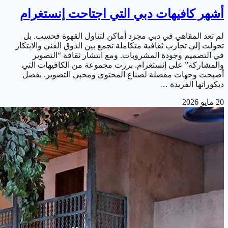
أشهر كافيهات دبي التي اجتاحت إنستغرام
لم تعد المقاهي في دبي مجرد أماكن لتناول القهوة فحسب. بل
تحولت إلى تجارب ثقافية متكاملة تجمع بين الذوق الفني والابتكار
في التصميم وجودة المشروبات. ومع انتشار ثقافة “التصوير
والمشاركة” على إنستغرام. برزت مجموعة من الكافيهات التي
أصبحت وجهات مفضلة لصناع المحتوى ومحبي التصوير. بفضل
ديكوراتها الفريدة …
20 مايو 2026