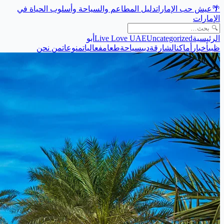
🌴
عيش حب الإمارات
دليل المطاعم والسياحة وأسلوب الحياة في
الإمارات
الرئيسية
Uncategorized
Live Love UAE
أبو
ظبي
أخبار
أماكن
الشارقة
دبي
سياحة
طعام
فعاليات
منوعات
من نحن