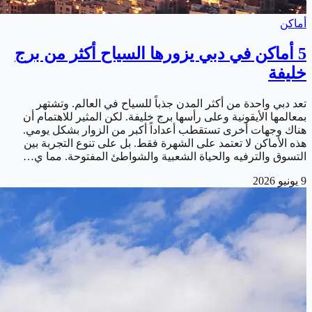
أماكن
5 أماكن في دبي يزورها السياح أكثر من برج
خليفة
تعد دبي واحدة من أكثر المدن جذباً للسياح في العالم. وتشتهر
بمعالمها الأيقونية وعلى رأسها برج خليفة. لكن المثير للاهتمام أن
هناك وجهات أخرى تستقطب أعداداً أكبر من الزوار بشكل يومي.
هذه الأماكن لا تعتمد على الشهرة فقط. بل على تنوع التجربة بين
التسوق والترفيه والحياة الشعبية والشواطئ المفتوحة. مما ي…
9 يونيو 2026