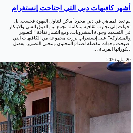
أشهر كافيهات دبي التي اجتاحت إنستغرام
لم تعد المقاهي في دبي مجرد أماكن لتناول القهوة فحسب. بل
تحولت إلى تجارب ثقافية متكاملة تجمع بين الذوق الفني والابتكار
في التصميم وجودة المشروبات. ومع انتشار ثقافة “التصوير
والمشاركة” على إنستغرام. برزت مجموعة من الكافيهات التي
أصبحت وجهات مفضلة لصناع المحتوى ومحبي التصوير. بفضل
ديكوراتها الفريدة …
20 مايو 2026