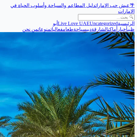
🌴
عيش حب الإمارات
دليل المطاعم والسياحة وأسلوب الحياة في
الإمارات
الرئيسية
Uncategorized
Live Love UAE
أبو
ظبي
أخبار
أماكن
الشارقة
دبي
سياحة
طعام
فعاليات
منوعات
من نحن