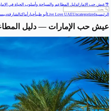
🌴
عيش حب الإمارات
دليل المطاعم والسياحة وأسلوب الحياة في الإما
الرئيسية
Uncategorized
Live Love UAE
أبو ظبي
أخبار
أماكن
الشارقة
دبي
سي
عيش حب الإمارات
— دليل المطاعم