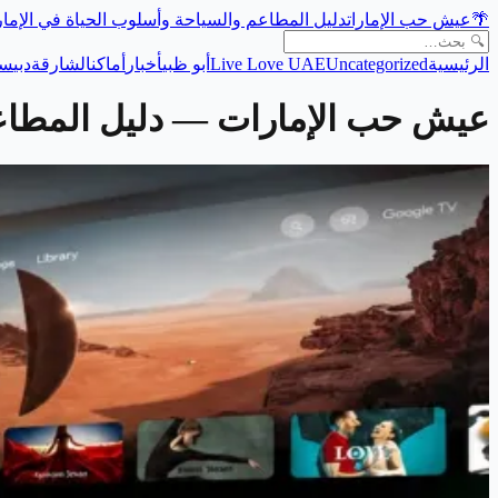
🌴
عيش حب الإمارات
دليل المطاعم والسياحة وأسلوب الحياة في الإما
الرئيسية
Uncategorized
Live Love UAE
أبو ظبي
أخبار
أماكن
الشارقة
دبي
سي
عيش حب الإمارات
— دليل المطاعم