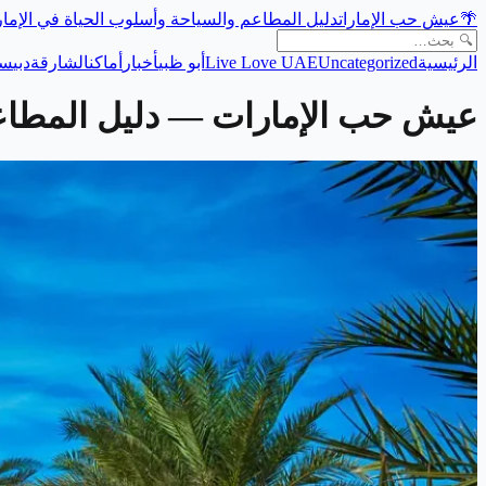
🌴
عيش حب الإمارات
دليل المطاعم والسياحة وأسلوب الحياة في الإما
الرئيسية
Uncategorized
Live Love UAE
أبو ظبي
أخبار
أماكن
الشارقة
دبي
سي
عيش حب الإمارات
— دليل المطاعم