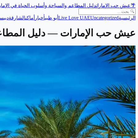
🌴
عيش حب الإمارات
دليل المطاعم والسياحة وأسلوب الحياة في الإما
الرئيسية
Uncategorized
Live Love UAE
أبو ظبي
أخبار
أماكن
الشارقة
دبي
سي
عيش حب الإمارات
— دليل المطاعم