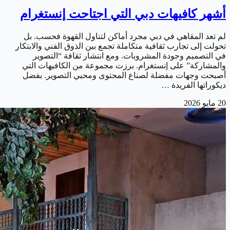
أشهر كافيهات دبي التي اجتاحت إنستغرام
لم تعد المقاهي في دبي مجرد أماكن لتناول القهوة فحسب. بل
تحولت إلى تجارب ثقافية متكاملة تجمع بين الذوق الفني والابتكار
في التصميم وجودة المشروبات. ومع انتشار ثقافة “التصوير
والمشاركة” على إنستغرام. برزت مجموعة من الكافيهات التي
أصبحت وجهات مفضلة لصناع المحتوى ومحبي التصوير. بفضل
ديكوراتها الفريدة …
20 مايو 2026