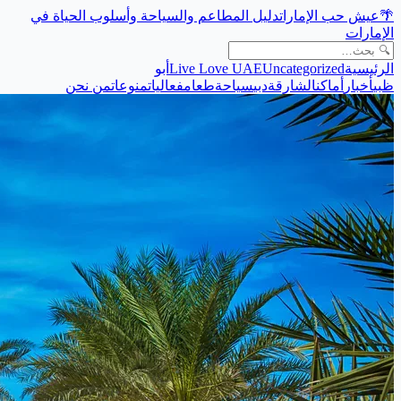
🌴
عيش حب الإمارات
دليل المطاعم والسياحة وأسلوب الحياة في
الإمارات
الرئيسية
Uncategorized
Live Love UAE
أبو
ظبي
أخبار
أماكن
الشارقة
دبي
سياحة
طعام
فعاليات
منوعات
من نحن