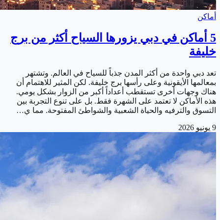
أماكن
5 أماكن في دبي يزورها السياح أكثر من برج
خليفة
تعد دبي واحدة من أكثر المدن جذباً للسياح في العالم. وتشتهر
بمعالمها الأيقونية وعلى رأسها برج خليفة. لكن المثير للاهتمام أن
هناك وجهات أخرى تستقطب أعداداً أكبر من الزوار بشكل يومي.
هذه الأماكن لا تعتمد على الشهرة فقط. بل على تنوع التجربة بين
التسوق والترفيه والحياة الشعبية والشواطئ المفتوحة. مما ي…
9 يونيو 2026