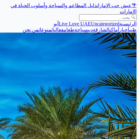
🌴
عيش حب الإمارات
دليل المطاعم والسياحة وأسلوب الحياة في
الإمارات
الرئيسية
Uncategorized
Live Love UAE
أبو
ظبي
أخبار
أماكن
الشارقة
دبي
سياحة
طعام
فعاليات
منوعات
من نحن