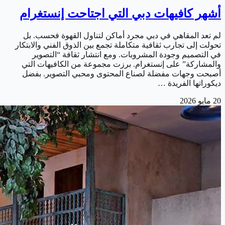
أشهر كافيهات دبي التي اجتاحت إنستغرام
لم تعد المقاهي في دبي مجرد أماكن لتناول القهوة فحسب. بل
تحولت إلى تجارب ثقافية متكاملة تجمع بين الذوق الفني والابتكار
في التصميم وجودة المشروبات. ومع انتشار ثقافة “التصوير
والمشاركة” على إنستغرام. برزت مجموعة من الكافيهات التي
أصبحت وجهات مفضلة لصناع المحتوى ومحبي التصوير. بفضل
ديكوراتها الفريدة …
20 مايو 2026