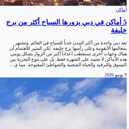
أماكن
5 أماكن في دبي يزورها السياح أكثر من برج
خليفة
تعد دبي واحدة من أكثر المدن جذباً للسياح في العالم. وتشتهر
بمعالمها الأيقونية وعلى رأسها برج خليفة. لكن المثير للاهتمام أن
هناك وجهات أخرى تستقطب أعداداً أكبر من الزوار بشكل يومي.
هذه الأماكن لا تعتمد على الشهرة فقط. بل على تنوع التجربة بين
التسوق والترفيه والحياة الشعبية والشواطئ المفتوحة. مما ي…
9 يونيو 2026