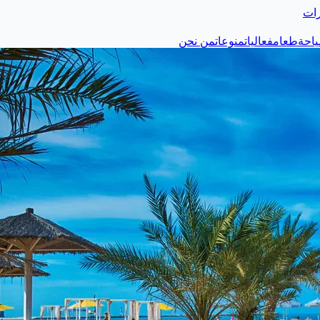
رات
احة
طعام
فعاليات
منوعات
من نحن