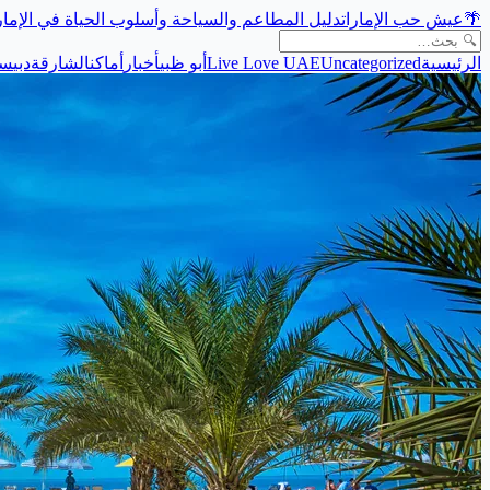
🌴
عيش حب الإمارات
دليل المطاعم والسياحة وأسلوب الحياة في الإما
الرئيسية
Uncategorized
Live Love UAE
أبو ظبي
أخبار
أماكن
الشارقة
دبي
سي