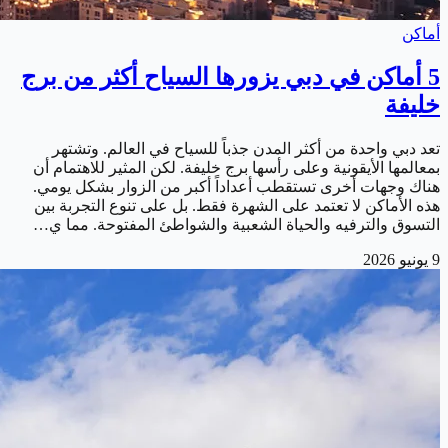
أماكن
5 أماكن في دبي يزورها السياح أكثر من برج
خليفة
تعد دبي واحدة من أكثر المدن جذباً للسياح في العالم. وتشتهر
بمعالمها الأيقونية وعلى رأسها برج خليفة. لكن المثير للاهتمام أن
هناك وجهات أخرى تستقطب أعداداً أكبر من الزوار بشكل يومي.
هذه الأماكن لا تعتمد على الشهرة فقط. بل على تنوع التجربة بين
التسوق والترفيه والحياة الشعبية والشواطئ المفتوحة. مما ي…
9 يونيو 2026