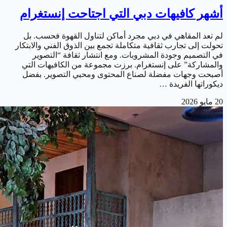
أشهر كافيهات دبي التي اجتاحت إنستغرام
لم تعد المقاهي في دبي مجرد أماكن لتناول القهوة فحسب. بل
تحولت إلى تجارب ثقافية متكاملة تجمع بين الذوق الفني والابتكار
في التصميم وجودة المشروبات. ومع انتشار ثقافة “التصوير
والمشاركة” على إنستغرام. برزت مجموعة من الكافيهات التي
أصبحت وجهات مفضلة لصناع المحتوى ومحبي التصوير. بفضل
ديكوراتها الفريدة …
20 مايو 2026