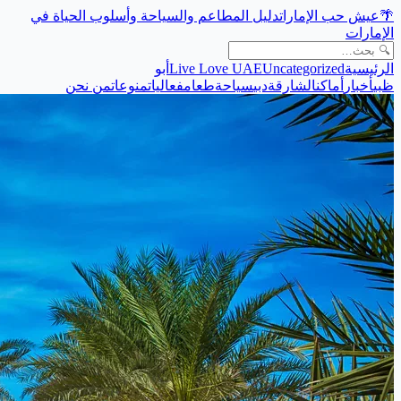
🌴
عيش حب الإمارات
دليل المطاعم والسياحة وأسلوب الحياة في
الإمارات
الرئيسية
Uncategorized
Live Love UAE
أبو
ظبي
أخبار
أماكن
الشارقة
دبي
سياحة
طعام
فعاليات
منوعات
من نحن