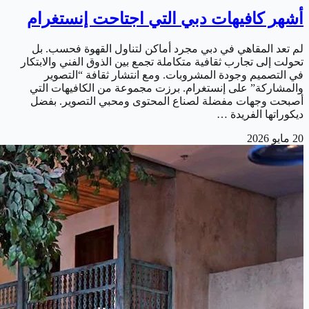
أشهر كافيهات دبي التي اجتاحت إنستغرام
لم تعد المقاهي في دبي مجرد أماكن لتناول القهوة فحسب. بل
تحولت إلى تجارب ثقافية متكاملة تجمع بين الذوق الفني والابتكار
في التصميم وجودة المشروبات. ومع انتشار ثقافة “التصوير
والمشاركة” على إنستغرام. برزت مجموعة من الكافيهات التي
أصبحت وجهات مفضلة لصناع المحتوى ومحبي التصوير. بفضل
ديكوراتها الفريدة …
20 مايو 2026