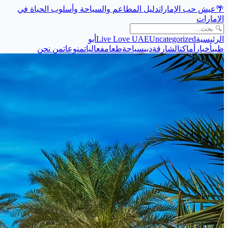
🌴
عيش حب الإمارات
دليل المطاعم والسياحة وأسلوب الحياة في
الإمارات
الرئيسية
Uncategorized
Live Love UAE
أبو
ظبي
أخبار
أماكن
الشارقة
دبي
سياحة
طعام
فعاليات
منوعات
من نحن