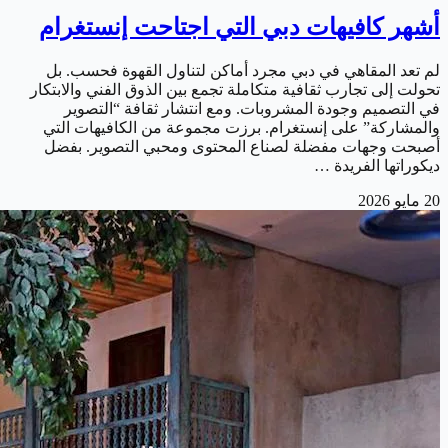
أشهر كافيهات دبي التي اجتاحت إنستغرام
لم تعد المقاهي في دبي مجرد أماكن لتناول القهوة فحسب. بل
تحولت إلى تجارب ثقافية متكاملة تجمع بين الذوق الفني والابتكار
في التصميم وجودة المشروبات. ومع انتشار ثقافة “التصوير
والمشاركة” على إنستغرام. برزت مجموعة من الكافيهات التي
أصبحت وجهات مفضلة لصناع المحتوى ومحبي التصوير. بفضل
ديكوراتها الفريدة …
20 مايو 2026