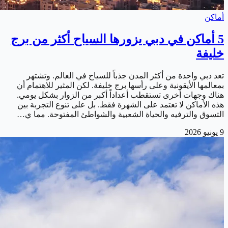
أماكن
5 أماكن في دبي يزورها السياح أكثر من برج
خليفة
تعد دبي واحدة من أكثر المدن جذباً للسياح في العالم. وتشتهر
بمعالمها الأيقونية وعلى رأسها برج خليفة. لكن المثير للاهتمام أن
هناك وجهات أخرى تستقطب أعداداً أكبر من الزوار بشكل يومي.
هذه الأماكن لا تعتمد على الشهرة فقط. بل على تنوع التجربة بين
التسوق والترفيه والحياة الشعبية والشواطئ المفتوحة. مما ي…
9 يونيو 2026