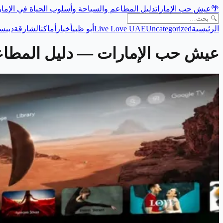
🌴
عيش حب الإمارات
دليل المطاعم والسياحة وأسلوب الحياة في الإما
الرئيسية
Uncategorized
Live Love UAE
أبو ظبي
أخبار
أماكن
الشارقة
دبي
سي
عيش حب الإمارات
— دليل المطاعم