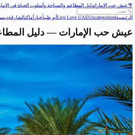
🌴
عيش حب الإمارات
دليل المطاعم والسياحة وأسلوب الحياة في الإما
الرئيسية
Uncategorized
Live Love UAE
أبو ظبي
أخبار
أماكن
الشارقة
دبي
سي
عيش حب الإمارات
— دليل المطاعم