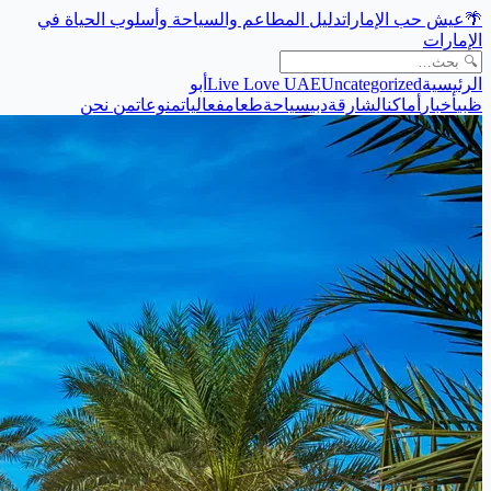
🌴
عيش حب الإمارات
دليل المطاعم والسياحة وأسلوب الحياة في
الإمارات
الرئيسية
Uncategorized
Live Love UAE
أبو
ظبي
أخبار
أماكن
الشارقة
دبي
سياحة
طعام
فعاليات
منوعات
من نحن