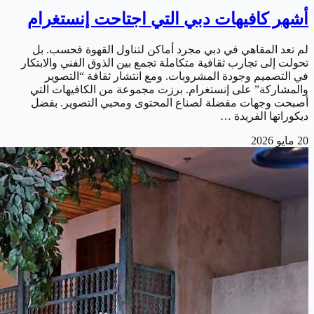
أشهر كافيهات دبي التي اجتاحت إنستغرام
لم تعد المقاهي في دبي مجرد أماكن لتناول القهوة فحسب. بل
تحولت إلى تجارب ثقافية متكاملة تجمع بين الذوق الفني والابتكار
في التصميم وجودة المشروبات. ومع انتشار ثقافة “التصوير
والمشاركة” على إنستغرام. برزت مجموعة من الكافيهات التي
أصبحت وجهات مفضلة لصناع المحتوى ومحبي التصوير. بفضل
ديكوراتها الفريدة …
20 مايو 2026