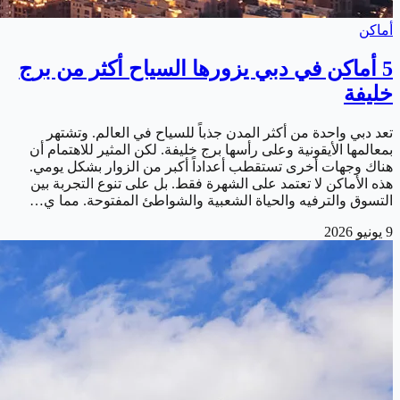
أماكن
5 أماكن في دبي يزورها السياح أكثر من برج
خليفة
تعد دبي واحدة من أكثر المدن جذباً للسياح في العالم. وتشتهر
بمعالمها الأيقونية وعلى رأسها برج خليفة. لكن المثير للاهتمام أن
هناك وجهات أخرى تستقطب أعداداً أكبر من الزوار بشكل يومي.
هذه الأماكن لا تعتمد على الشهرة فقط. بل على تنوع التجربة بين
التسوق والترفيه والحياة الشعبية والشواطئ المفتوحة. مما ي…
9 يونيو 2026