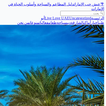
🌴
عيش حب الإمارات
دليل المطاعم والسياحة وأسلوب الحياة في
الإمارات
الرئيسية
Uncategorized
Live Love UAE
أبو
ظبي
أخبار
أماكن
الشارقة
دبي
سياحة
طعام
فعاليات
منوعات
من نحن