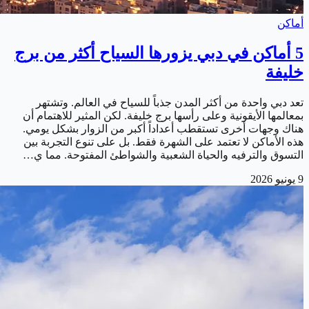
أماكن
5 أماكن في دبي يزورها السياح أكثر من برج
خليفة
تعد دبي واحدة من أكثر المدن جذباً للسياح في العالم. وتشتهر
بمعالمها الأيقونية وعلى رأسها برج خليفة. لكن المثير للاهتمام أن
هناك وجهات أخرى تستقطب أعداداً أكبر من الزوار بشكل يومي.
هذه الأماكن لا تعتمد على الشهرة فقط. بل على تنوع التجربة بين
التسوق والترفيه والحياة الشعبية والشواطئ المفتوحة. مما ي…
9 يونيو 2026