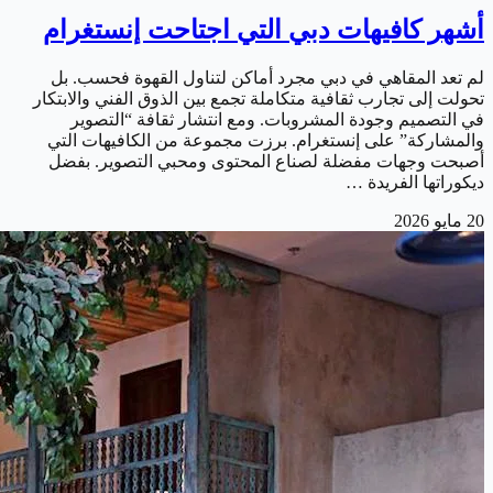
أشهر كافيهات دبي التي اجتاحت إنستغرام
لم تعد المقاهي في دبي مجرد أماكن لتناول القهوة فحسب. بل
تحولت إلى تجارب ثقافية متكاملة تجمع بين الذوق الفني والابتكار
في التصميم وجودة المشروبات. ومع انتشار ثقافة “التصوير
والمشاركة” على إنستغرام. برزت مجموعة من الكافيهات التي
أصبحت وجهات مفضلة لصناع المحتوى ومحبي التصوير. بفضل
ديكوراتها الفريدة …
20 مايو 2026