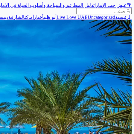
🌴
عيش حب الإمارات
دليل المطاعم والسياحة وأسلوب الحياة في الإما
الرئيسية
Uncategorized
Live Love UAE
أبو ظبي
أخبار
أماكن
الشارقة
دبي
سي