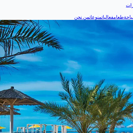
رات
احة
طعام
فعاليات
منوعات
من نحن