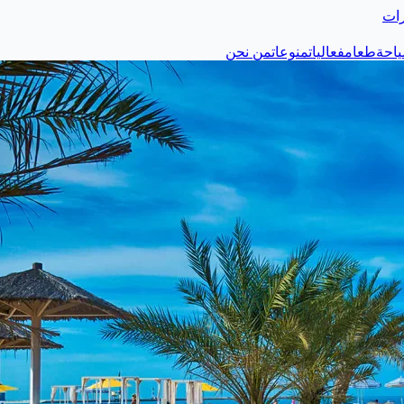
رات
احة
طعام
فعاليات
منوعات
من نحن