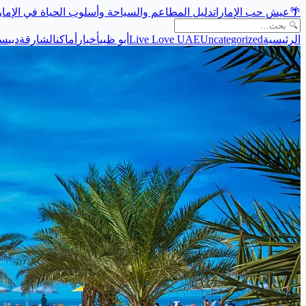
🌴
عيش حب الإمارات
دليل المطاعم والسياحة وأسلوب الحياة في الإما
الرئيسية
Uncategorized
Live Love UAE
أبو ظبي
أخبار
أماكن
الشارقة
دبي
سي